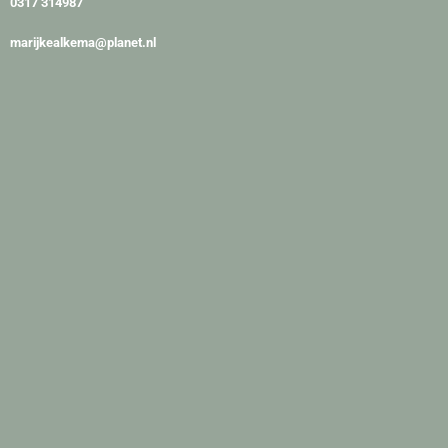
0317 314987
marijkealkema@planet.nl