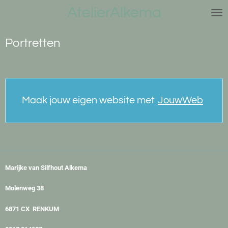
AtelierAlkema
Ga
direct
naar
Portretten
de
hoofdinhoud
Maak jouw eigen website met
JouwWeb
Marijke van Silfhout Alkema
Molenweg 38
6871 CX RENKUM