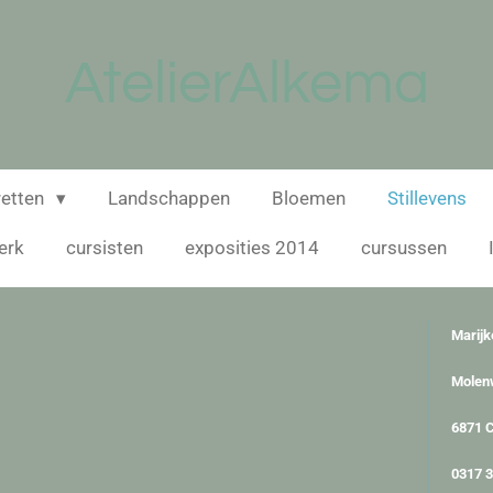
AtelierAlkema
retten
Landschappen
Bloemen
Stillevens
erk
cursisten
exposities 2014
cursussen
Marijk
Molen
6871 
0317 