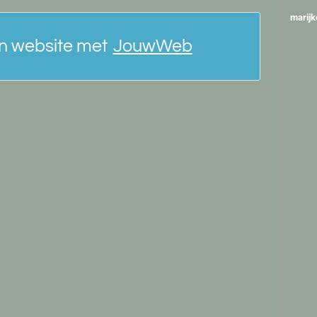
marij
n website met
JouwWeb