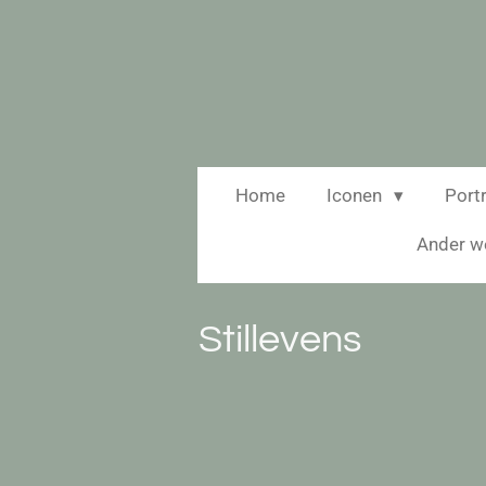
Ga
direct
naar
de
hoofdinhoud
Home
Iconen
Port
Ander w
Stillevens