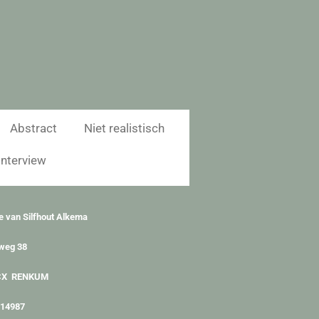
Abstract
Niet realistisch
Interview
e van Silfhout Alkema
weg 38
CX RENKUM
314987