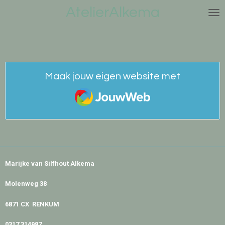
AtelierAlkema
Ga
direct
naar
de
hoofdinhoud
Maak jouw eigen website met
JouwWeb
Marijke van Silfhout Alkema
Molenweg 38
6871 CX RENKUM
0317 314987