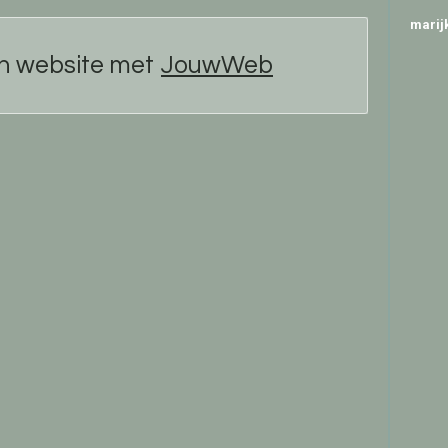
marij
n website met
JouwWeb