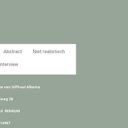
Abstract
Niet realistisch
Interview
ke van Silfhout Alkema
weg 38
 CX RENKUM
314987