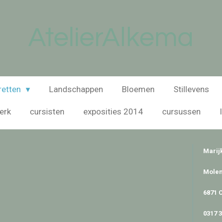
AtelierAlkema
retten
Landschappen
Bloemen
Stillevens
erk
cursisten
exposities 2014
cursussen
Marij
Molen
6871
0317 