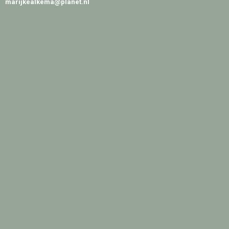
marijkealkema@planet.nl