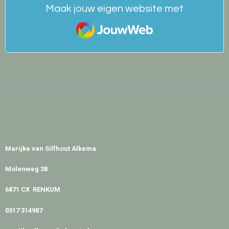
Maak jouw eigen website met
JouwWeb
Marijke van Silfhout Alkema
Molenweg 38
6871 CX RENKUM
0317 314987